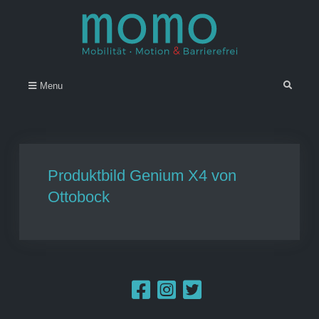
Skip
to
content
Momo – Mobilität • Motion &
–
Search
Menu
Barrierefrei
Produktbild Genium X4 von
Ottobock