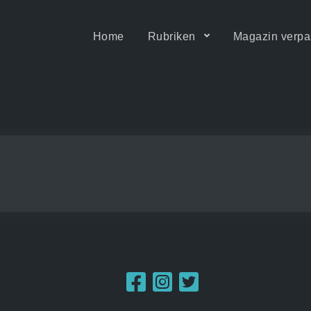
Home
Rubriken
Magazin verpa
ität • Motion & Barrierefrei