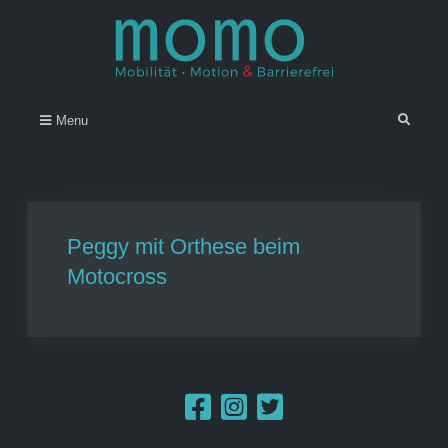
Skip
to
content
Momo – Mobilität • Motion &
–
Search
Menu
Barrierefrei
Peggy mit Orthese beim
Motocross