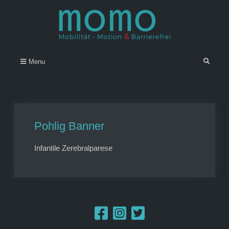
Skip
to
content
Momo – Mobilität • Motion &
–
Search
Menu
Barrierefrei
Pohlig Banner
Infantile Zerebralparese