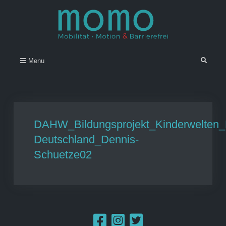
Skip
to
content
Momo – Mobilität • Motion &
–
Search
Menu
Barrierefrei
DAHW_Bildungsprojekt_Kinderwelten_
Deutschland_Dennis-
Schuetze02