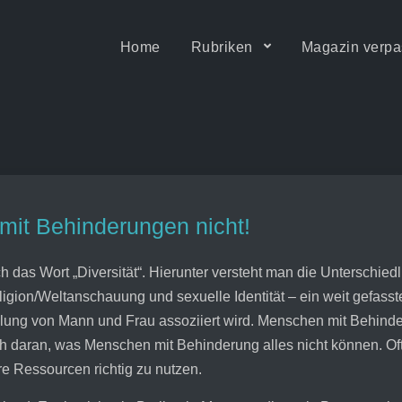
Home
Rubriken
Magazin verpa
ität • Motion & Barrierefrei
mit Behinderungen nicht!
ch das Wort „Diversität“. Hierunter versteht man die Unterschied
gion/Weltanschauung und sexuelle Identität – ein weit gefasster 
llung von Mann und Frau assoziiert wird. Menschen mit Behinde
ch daran, was Menschen mit Behinderung alles nicht können. Oft
re Ressourcen richtig zu nutzen.