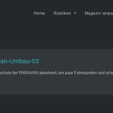
Home
Rubriken
Magazin verpa
ität • Motion & Barrierefrei
avan-Umbau-03
rschule bei PARAVAN absolviert, ein paar Fahrstunden und scho