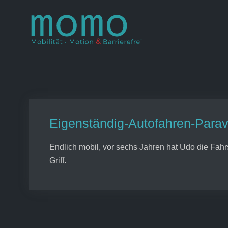
Skip
to
Momo – Mobil
–
content
Eigenständig-Autofahren-Par
Endlich mobil, vor sechs Jahren hat Udo die Fah
Griff.