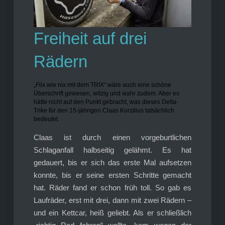
Freiheit auf drei
Rädern
„Flix wie nix mit dem TRIX“ wäre auch eine schöne
Überschrift gewesen, witzig und wahr zudem. Aber es
hätte nicht auf den Punkt gebracht, was dieses Delta-
Trike für den 15-jährigen Claas Korzilius tatsächlich
bedeutet.
Claas ist durch einen vorgeburtlichen
Schlaganfall halbseitig gelähmt. Es hat
gedauert, bis er sich das erste Mal aufsetzen
konnte, bis er seine ersten Schritte gemacht
hat. Räder fand er schon früh toll. So gab es
Laufräder, erst mit drei, dann mit zwei Rädern –
und ein Kettcar, heiß geliebt. Als er schließlich