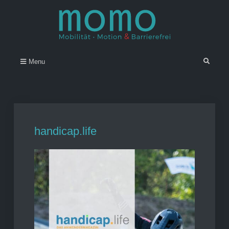
Skip
to
content
Momo – Mobilität • Motion &
–
Search
Menu
Barrierefrei
handicap.life