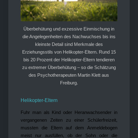
Überbehütung und exzessive Einmischung in
die Angelegenheiten des Nachwuchses bis ins
kleinste Detail sind Merkmale des
Erziehungsstils von Helikopter-Eltern. Rund 15
bis 20 Prozent der Helikopter-Eltern tendieren
zu extremer Überbehütung – so die Schätzung
des Psychotherapeuten Martin Klett aus
Freiburg.
Helikopter-Eltern
Fuhr man als Kind oder Heranwachsender in
vergangenen Zeiten zu einer Schülerfreizeit,
mussten die Eltern auf dem Anmeldebogen
meist nur ausfüllen, ob der Sohn oder die