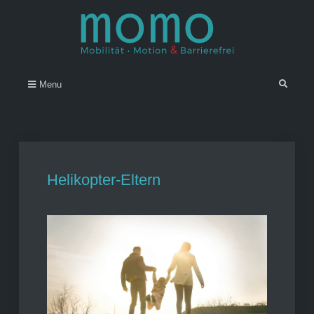
Skip
to
content
Momo – Mobilität • Motion &
–
Search
Menu
Barrierefrei
Helikopter-Eltern