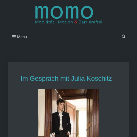
Skip
to
content
Momo – Mobilität • Motion &
–
Search
Menu
Barrierefrei
Im Gespräch mit Julia Koschitz