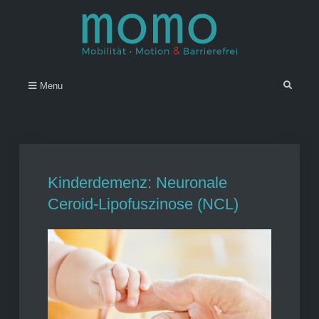
Skip
to
content
Momo – Mobilität • Motion &
–
Search
Menu
Barrierefrei
Kinderdemenz: Neuronale
Ceroid-Lipofuszinose (NCL)