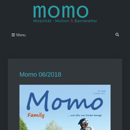
Skip
to
content
Momo – Mobilität • Motion &
–
Search
Menu
Barrierefrei
Momo 06/2018