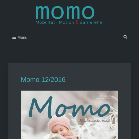
Skip
to
content
Momo – Mobilität • Motion &
–
Search
Menu
Barrierefrei
Momo 12/2016