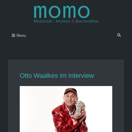
Skip
to
content
Momo – Mobilität • Motion &
–
Search
Menu
Barrierefrei
Otto Waalkes im Interview