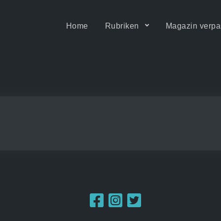
Home
Rubriken
Magazin verpa
ität • Motion & Barrierefrei