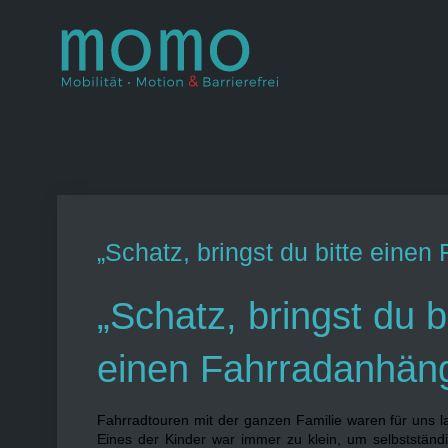
Skip
to
Momo – Mobil
–
content
„Schatz, bringst du bitte einen
„Schatz, bringst du b
einen Fahrradanhäng
Fahrradtouren mit der ganzen Familie waren für uns la
Eines der Kinder war immer zu klein, um selbstständ