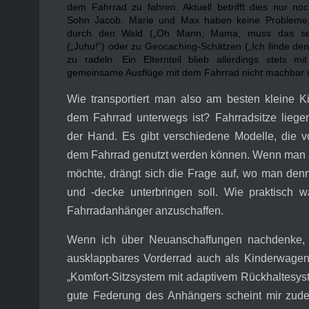
dem Fahrrad zu fahren. Aktuell betrifft dies nur no
Sohn Jacob. Marie und Max haben keine Probleme, 
durch den Wald („Oh Mann, Mama, muss das sei
(„Juhu!“) oder zu Geocaching-Schätzen („Ich finde den 
zu radeln. Ein Elternteil blieb allerdings stets m
gemeinsame Ausflüge mit dem Fahrrad nicht machbar 
Wie transportiert man also am besten kleine 
dem Fahrrad unterwegs ist? Fahrradsitze liegen
der Hand. Es gibt verschiedene Modelle, die v
dem Fahrrad genutzt werden können. Wenn man a
möchte, drängt sich die Frage auf, wo man den
und -decke unterbringen soll. Wie praktisch 
Fahrradanhänger anzuschaffen.
Wenn ich über Neuanschaffungen nachdenke, be
ausklappbares Vorderrad auch als Kinderwagen
„Komfort-Sitzsystem mit adaptivem Rückhaltesys
gute Federung des Anhängers scheint mir zude