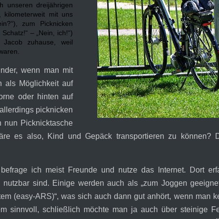
ch unseren dreijährigen
kilometerweit mit uns
n?“), zum Picknicken
Schatz!“ – „Nein, ich!“)
it Jacob zuhause, weil
waren.
Kinder, wenn man mit
 als Möglichkeit auf
orne oder hinten auf
llerdings picknicken
n nun Picknicktasche
wäre es also, Kind und Gepäck transportieren zu können? 
frage ich meist Freunde und nutze das Internet. Dort erfa
 nutzbar sind. Einige werden auch als „zum Joggen geeign
tem (easy-ARS)“, was sich auch dann gut anhört, wenn man kei
m sinnvoll, schließlich möchte man ja auch über steinige 