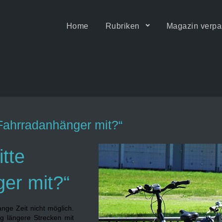
Home
Rubriken
Magazin verpa
ität • Motion & Barrierefrei
 Fahrradanhänger mit?“
itte
er mit?“
nge Zeit nicht möglich.
ig längere Strecken mit