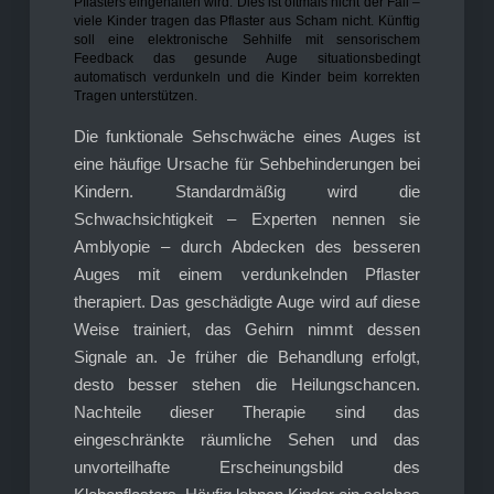
Pflasters eingehalten wird. Dies ist oftmals nicht der Fall –
viele Kinder tragen das Pflaster aus Scham nicht. Künftig
soll eine elektronische Sehhilfe mit sensorischem
Feedback das gesunde Auge situationsbedingt
automatisch verdunkeln und die Kinder beim korrekten
Tragen unterstützen.
Die funktionale Sehschwäche eines Auges ist
eine häufige Ursache für Sehbehinderungen bei
Kindern. Standardmäßig wird die
Schwachsichtigkeit – Experten nennen sie
Amblyopie – durch Abdecken des besseren
Auges mit einem verdunkelnden Pflaster
therapiert. Das geschädigte Auge wird auf diese
Weise trainiert, das Gehirn nimmt dessen
Signale an. Je früher die Behandlung erfolgt,
desto besser stehen die Heilungschancen.
Nachteile dieser Therapie sind das
eingeschränkte räumliche Sehen und das
unvorteilhafte Erscheinungsbild des