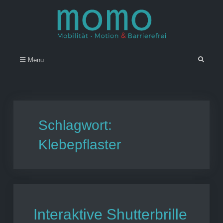
Skip
to
content
Momo – Mobilität • Motion &
–
Search
Menu
Barrierefrei
Schlagwort:
Klebepflaster
Interaktive Shutterbrille