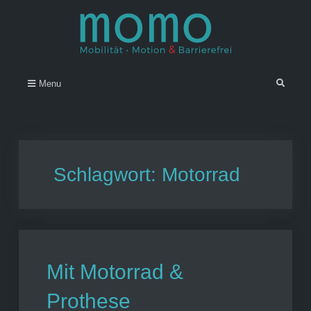
Skip
to
content
Momo – Mobilität • Motion &
–
Search
Menu
Barrierefrei
Schlagwort:
Motorrad
Mit Motorrad &
Prothese