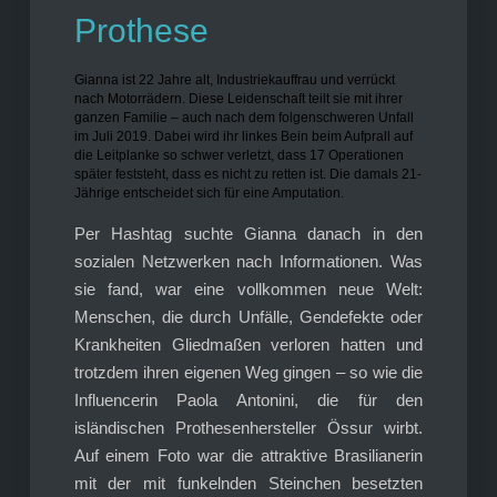
Prothese
Gianna ist 22 Jahre alt, Industriekauffrau und verrückt
nach Motorrädern. Diese Leidenschaft teilt sie mit ihrer
ganzen Familie – auch nach dem folgenschweren Unfall
im Juli 2019. Dabei wird ihr linkes Bein beim Aufprall auf
die Leitplanke so schwer verletzt, dass 17 Operationen
später feststeht, dass es nicht zu retten ist. Die damals 21-
Jährige entscheidet sich für eine Amputation.
Per Hashtag suchte Gianna danach in den
sozialen Netzwerken nach Informationen. Was
sie fand, war eine vollkommen neue Welt:
Menschen, die durch Unfälle, Gendefekte oder
Krankheiten Gliedmaßen verloren hatten und
trotzdem ihren eigenen Weg gingen – so wie die
Influencerin Paola Antonini, die für den
isländischen Prothesenhersteller Össur wirbt.
Auf einem Foto war die attraktive Brasilianerin
mit der mit funkelnden Steinchen besetzten