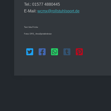
Tel.: 01577 4880445
E-Mail:
wcmx@rollstuhlsport.de
Text: Inka Fricke
Fotos: DRS_ AnnaSpindelndreier