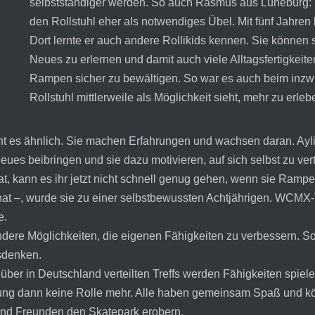
selbstständiger werden. So auch Rasmus aus Lüneburg: E
den Rollstuhl eher als notwendiges Übel. Mit fünf Jahr
Dort lernte er auch andere Rollikids kennen. Sie können
Neues zu erlernen und damit auch viele Alltagsfertigkei
Rampen sicher zu bewältigen. So war es auch beim inzw
Rollstuhl mittlerweile als Möglichkeit sieht, mehr zu erle
 es ähnlich. Sie machen Erfahrungen und wachsen daran. Aylin
es beibringen und sie dazu motivieren, auf sich selbst zu ver
 bat, kann es ihr jetzt nicht schnell genug gehen, wenn sie Ram
hat –, wurde sie zu einer selbstbewussten Achtjährigen. WCMX-Tr
e.
andere Möglichkeiten, die eigenen Fähigkeiten zu verbessern. S
sdenken.
über in Deutschland verteilten Treffs werden Fähigkeiten spieler
rung dann keine Rolle mehr. Alle haben gemeinsam Spaß und 
nd Freunden den Skatepark erobern.