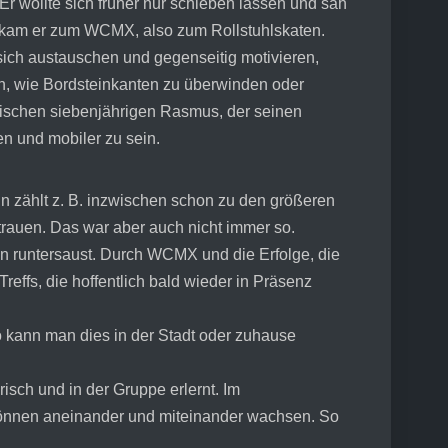
r wollte sich früher nur schieben lassen und sah
en kam er zum WCMX, also zum Rollstuhlskaten.
 sich austauschen und gegenseitig motivieren,
ten, wie Bordsteinkanten zu überwinden oder
ischen siebenjährigen Rasmus, der seinen
ben und mobiler zu sein.
 zählt z. B. inzwischen schon zu den größeren
trauen. Das war aber auch nicht immer so.
pen runtersaust. Durch WCMX und die Erfolge, die
effs, die hoffentlich bald wieder in Präsenz
o kann man dies in der Stadt oder zuhause
isch und in der Gruppe erlernt. Im
können aneinander und miteinander wachsen. So