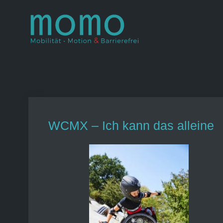
Skip
to
Momo – Mobil
–
content
WCMX – Ich kann das alleine