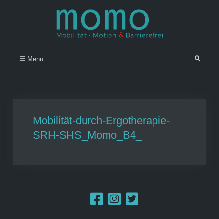
Skip
to
content
Momo – Mobilität • Motion &
–
Search
Menu
Barrierefrei
Mobilität-durch-Ergotherapie-
SRH-SHS_Momo_B4_